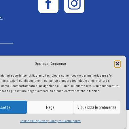
21
Gestisci Consenso
e migliori esperienze, utilizziamo tecnologie come i cookie per memorizzare e/o
 informazioni del dispositivo. Il consenso a queste tecnologie ci permetterà di
roup.eu
i come il comportamento di navigazione o ID unici su questo sito. Non acconsentire
consenso può influire negativamente su alcune caratteristiche e funzioni.
ccetta
Nega
Visualizza le preferenze
Cookie Policy
Privacy Policy for Participants
. 00943621003 –
Privacy Policy
–
Cookie Policy