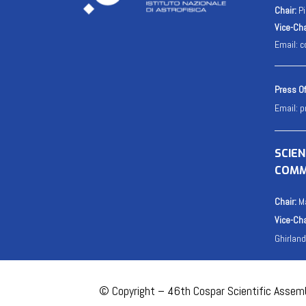
Chair:
Pi
Vice-Cha
Email:
c
Press Of
Email:
p
SCIE
COMM
Chair:
Ma
Vice-Cha
Ghirlan
© Copyright – 46th Cospar Scientific Assembl