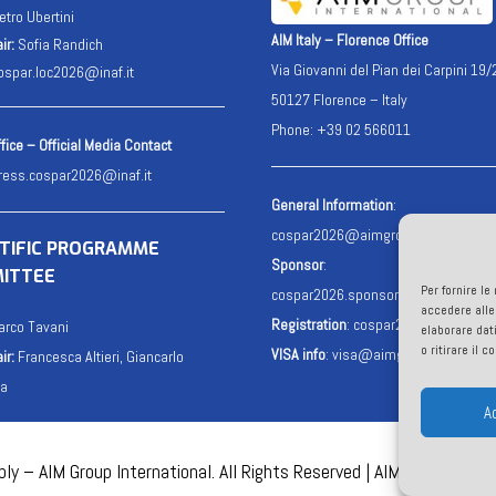
etro Ubertini
AIM Italy – Florence Office
ir:
Sofia Randich
Via Giovanni del Pian dei Carpini 19/
ospar.loc2026@inaf.it
50127 Florence – Italy
Phone: +39 02 566011
fice – Official Media Contact
ress.cospar2026@inaf.it
General Information
:
cospar2026@aimgroup.eu
NTIFIC PROGRAMME
Sponsor
:
ITTEE
Per fornire l
cospar2026.sponsor@aimgroup.eu
accedere alle
Registration
:
cospar2026.reg@aimg
rco Tavani
elaborare dat
o ritirare il 
VISA info
:
visa@aimgroup.eu
ir:
Francesca Altieri, Giancarlo
da
A
y – AIM Group International. All Rights Reserved | AIM Italy – P.I