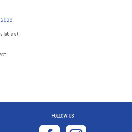
y 2026
.
ailable at:
act:
FOLLOW US
T