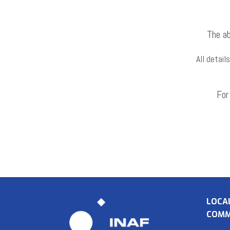
The a
All detail
For
LOCA
COMM