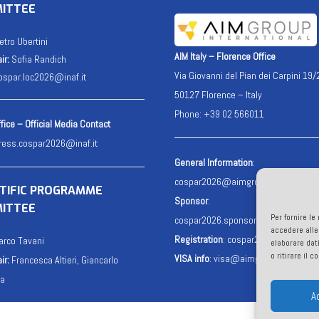
ITTEE
etro Ubertini
AIM Italy – Florence Office
ir:
Sofia Randich
Via Giovanni del Pian dei Carpini 19/
ospar.loc2026@inaf.it
50127 Florence – Italy
Phone: +39 02 566011
fice – Official Media Contact
ress.cospar2026@inaf.it
General Information
:
cospar2026@aimgroup.eu
NTIFIC PROGRAMME
Sponsor
:
ITTEE
Per fornire l
cospar2026.sponsor@aimgroup.eu
accedere alle
Registration
:
cospar2026.reg@aimg
rco Tavani
elaborare dat
o ritirare il 
VISA info
:
visa@aimgroup.eu
ir:
Francesca Altieri, Giancarlo
da
A