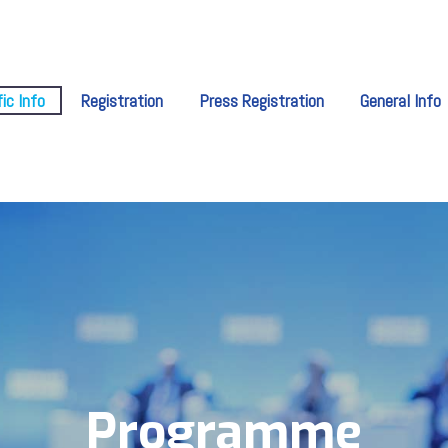
fic Info
Registration
Press Registration
General Info
Programme