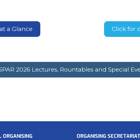
t a Glance
Click for
PAR 2026 Lectures, Rountables and Special Ev
L ORGANISING
ORGANISING SECRETARIA