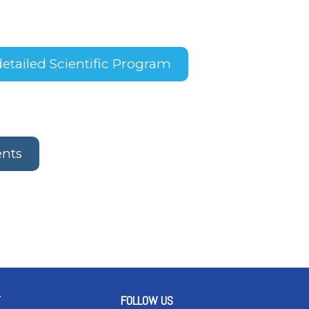
 detailed Scientific Program
ents
FOLLOW US
T