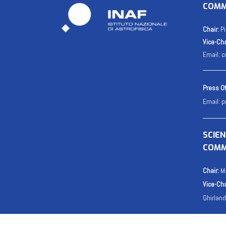
COMM
Chair:
Pi
Vice-Cha
Email:
c
Press Of
Email:
p
SCIE
COMM
Chair:
Ma
Vice-Cha
Ghirlan